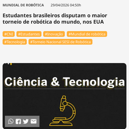
Tecnologia
Infraestrutura
Tempo
MUNDIAL DE ROBÓTICA
29/04/2026 04:50h
Cinema
Internacional
Estudantes brasileiros disputam o maior
torneio de robótica do mundo, nos EUA
#CNI
#Estudantes
#Inovação
#Mundial de robótica
#Tecnologia
#Torneio Nacional SESI de Robótica