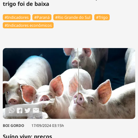
trigo foi de baixa
#Indicadores
#Paraná
#Rio Grande do Sul
#Trigo
#Indicadores econômicos
BOI GORDO
17/09/2024 03:15h
Suíno vivo: preços