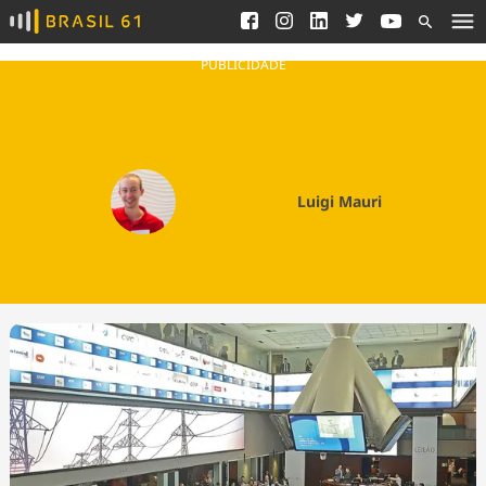
Ver todas as notícias
Saneamento
Podcasts
Indicadores
PUBLICIDADE
Área do comunicador
Bioinsumos
Publicidade Legal
Blog
Brasil Mineral
Fique por dentro do
Luigi Mauri
Congresso Nacional e
Quem somos
nossos líderes.
Expediente
Acesse
Trabalhe no Brasil 61
Contato
Agronegócios
Comportamento
Meio Ambiente
Brasil
Cultura
Podcast
Brasil Mineral
Economia
Política
Ciência &
Educação
Saúde