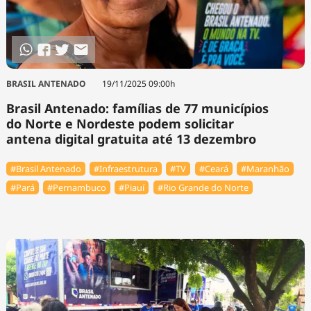
BRASIL ANTENADO
19/11/2025 09:00h
Brasil Antenado: famílias de 77 municípios
do Norte e Nordeste podem solicitar
antena digital gratuita até 13 dezembro
#Brasil Antenado
#Infraestrutura
#TV
#Ceará
#Maranhão
#Pará
#Pernambuco
#Piauí
#Rio Grande do Norte