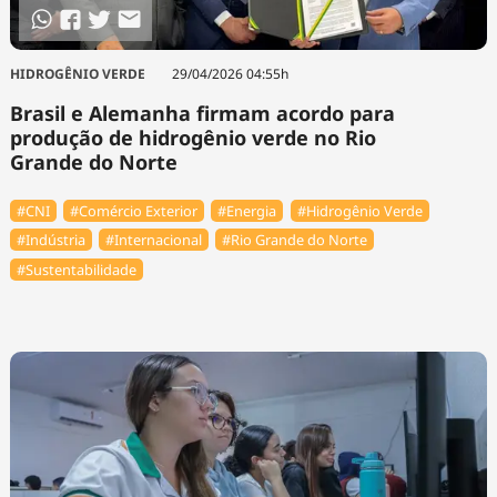
HIDROGÊNIO VERDE
29/04/2026 04:55h
Brasil e Alemanha firmam acordo para
produção de hidrogênio verde no Rio
Grande do Norte
#CNI
#Comércio Exterior
#Energia
#Hidrogênio Verde
#Indústria
#Internacional
#Rio Grande do Norte
#Sustentabilidade