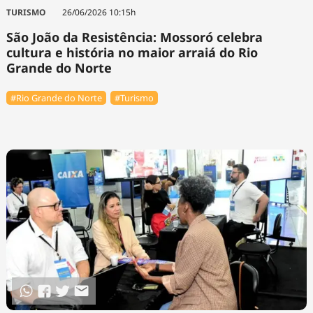
Tecnologia
Infraestrutura
Tempo
TURISMO
26/06/2026 10:15h
Cinema
Internacional
São João da Resistência: Mossoró celebra
cultura e história no maior arraiá do Rio
Grande do Norte
#Rio Grande do Norte
#Turismo