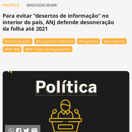
Tecnologia
Infraestrutura
Tempo
POLÍTICA
30/07/2020 00:00h
Cinema
Internacional
Para evitar “desertos de informação” no
interior do país, ANJ defende desoneração
da folha até 2021
#Comunicação
#Congresso Nacional
#Empresas
#Jornalismo
#MP 936
#MP Folha de Pagamento