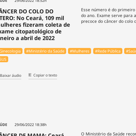
ÚDE
29/06/2022 18:52h
Esse número é do primeiro
ÂNCER DO COLO DO
do ano. Exame serve para 
TERO: No Ceará, 109 mil
precoce do câncer do colo 
ulheres fizeram coleta de
xame citopatológico de
aneiro a abril de 2022
Ginecologia
#Ministério da Saúde
#Mulheres
#Rede Pública
#Saú
SUS
Copiar o texto
Baixar áudio
ÚDE
29/06/2022 18:38h
O Ministério da Saúde rec
ÂNCER DE MAMA: Ceará