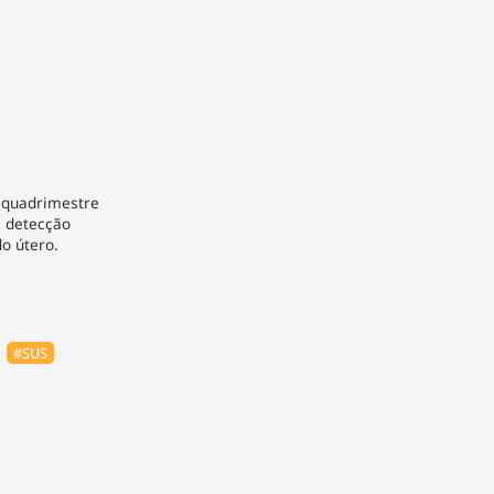
 quadrimestre
a detecção
o útero.
#SUS