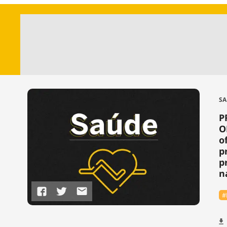
SA
P
O
o
p
p
n
#