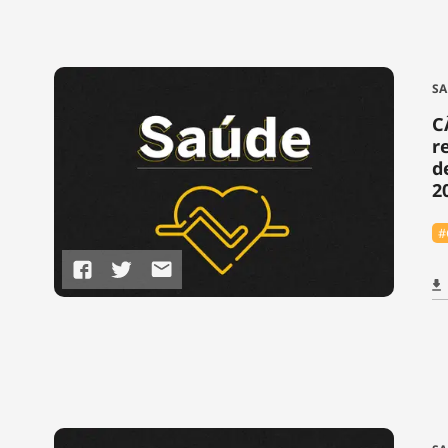
SA
C
r
d
2
#