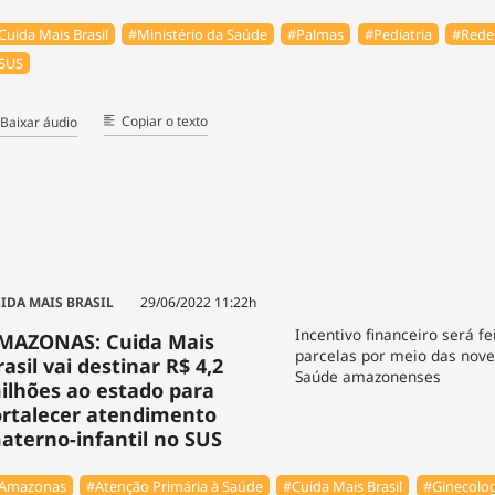
Cuida Mais Brasil
#Ministério da Saúde
#Palmas
#Pediatria
#Rede 
SUS
Copiar o texto
Baixar áudio
IDA MAIS BRASIL
29/06/2022 11:22h
Incentivo financeiro será f
MAZONAS: Cuida Mais
parcelas por meio das nove
rasil vai destinar R$ 4,2
Saúde amazonenses
ilhões ao estado para
ortalecer atendimento
aterno-infantil no SUS
Amazonas
#Atenção Primária à Saúde
#Cuida Mais Brasil
#Ginecolog