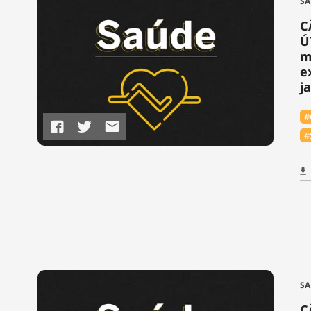
SA
C
Ú
m
e
j
#
#
SA
C