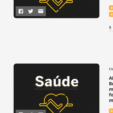
#
#
CU
A
B
m
f
m
#