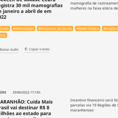
mamografia de rastreamen
egistra 30 mil mamografias
mulheres na faixa etária de
e janeiro a abril de em
022
Ceará
#Ginecologia
#Ministério da Saúde
#Rede Pública
#Saúde d
SUS
Copiar o texto
Baixar áudio
ÚDE
29/06/2022 17:15h
Incentivo financeiro será f
ARANHÃO: Cuida Mais
parcelas via 19 Regiões de
rasil vai destinar R$ 8
maranhenses
ilhões ao estado para