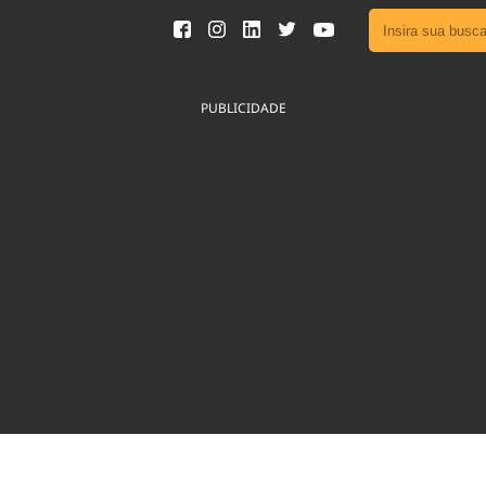
Ver toda
Podcast
PUBLICIDADE
Área do
Publicid
Fique por 
Congresso 
nossos líde
Acesse