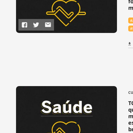
f
m
#
#
CU
T
q
m
e
b