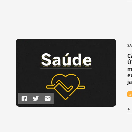
SA
C
Ú
m
e
j
#