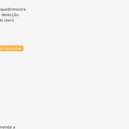
 quadrimestre
a detecção
do útero
de da Mulher
omenda a