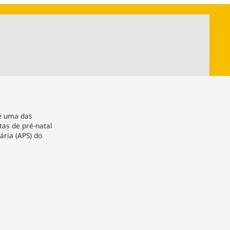
ios
Cultura
Podcast
Economia
Política
ral
Educação
Saúde
Tecnologia
Infraestrutura
Tempo
Internacional
mento
Meio Ambiente
é uma das
tas de pré-natal
ária (APS) do