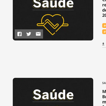
r
d
2
#
#
SA
M
B
m