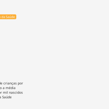
o da Saúde
de crianças por
to a média
or mil nascidos
da Saúde