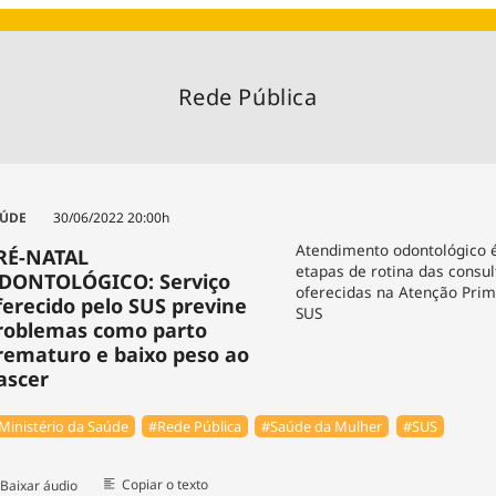
Agronegóc
Brasil
Brasil Mine
Rede Pública
Ciência & 
Cinema
Comporta
ÚDE
30/06/2022 20:00h
Atendimento odontológico 
RÉ-NATAL
etapas de rotina das consul
DONTOLÓGICO: Serviço
oferecidas na Atenção Prim
ferecido pelo SUS previne
SUS
roblemas como parto
rematuro e baixo peso ao
ascer
Ministério da Saúde
#Rede Pública
#Saúde da Mulher
#SUS
Copiar o texto
Baixar áudio