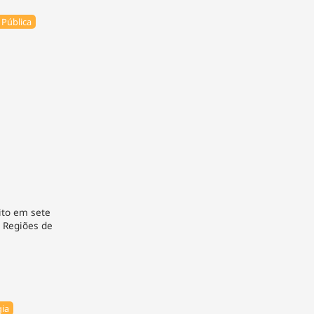
Pública
eito em sete
 Regiões de
ia