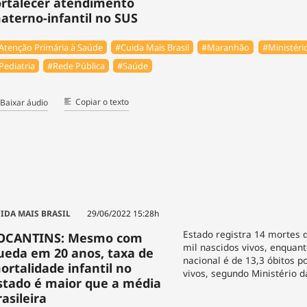
ortalecer atendimento
aterno-infantil no SUS
Atenção Primária à Saúde
#Cuida Mais Brasil
#Maranhão
#Ministéri
Pediatria
#Rede Pública
#Saúde
Copiar o texto
Baixar áudio
IDA MAIS BRASIL
29/06/2022 15:28h
Estado registra 14 mortes 
OCANTINS: Mesmo com
mil nascidos vivos, enquan
ueda em 20 anos, taxa de
nacional é de 13,3 óbitos p
ortalidade infantil no
vivos, segundo Ministério 
stado é maior que a média
rasileira