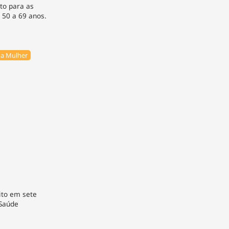
to para as
 50 a 69 anos.
a Mulher
eito em sete
 Saúde