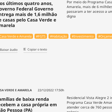
Por meio do Programa Casa
os últimos quatro anos,
Amarela, mais de 6 milhõe
overno Federal Governo
passaram a ter acesso a u
ntrega mais de 1,6 milhão
digna
e casas pelo Casa Verde e
marela
Casa Verde e Amarela
#FGTS
#Habitação
#Investimento
#Orçame
Copiar o texto
Baixar áudio
SA VERDE E AMARELA
22/12/2022 17:50h
Residencial Vista Alegre 2 i
amílias de baixa renda
Programa Casa Verde Amare
ecebem a casa própria em
atender cerca de 760 pess
oão Pessoa (PA)
própria