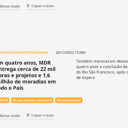
Copiar o texto
Baixar áudio
SENVOLVIMENTO REGIONAL
20/12/2022 15:06h
Também mereceram destaq
m quatro anos, MDR
quatro anos a conclusão da
ntrega cerca de 22 mil
do Rio São Francisco, após
bras e projetos e 1,6
de espera
ilhão de moradias em
odo o País
MDR
#Casa Verde e Amarela
#Saneamento
Copiar o texto
Baixar áudio