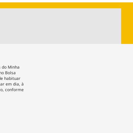
ios
Cultura
Podcast
Economia
Política
ral
Educação
Saúde
Tecnologia
Infraestrutura
Tempo
Internacional
mento
Meio Ambiente
s do Minha
no Bolsa
e habituar
gar em dia, à
ro, conforme