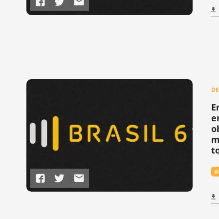
DE
E
e
o
m
t
#