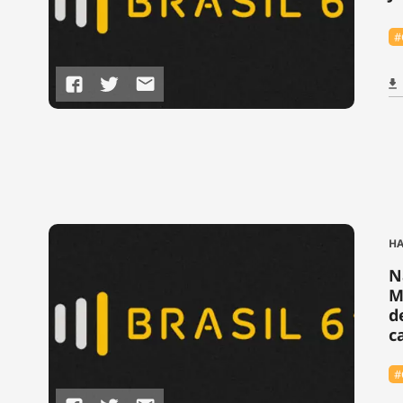
#
HA
N
M
d
c
#