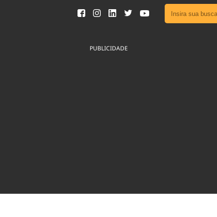
Ver toda
Podcast
PUBLICIDADE
Área do
Publicid
Fique por 
Congresso 
nossos líde
Acesse