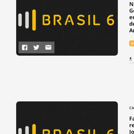
N
G
e
d
A
#
CA
F
r
J