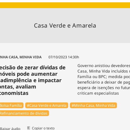
Agronegóc
Brasil
Brasil Mine
Casa Verde e Amarela
Ciência & 
Cinema
Comporta
NHA CASA, MINHA VIDA
07/10/2023 14:30h
Governo anistiou devedore
ecisão de zerar dívidas de
Casa, Minha Vida incluídos 
móveis pode aumentar
Família ou BPC; medida pod
nadimplência e impactar
beneficiário a deixar de pa
ontas, avaliam
espera de isenções no futu
conomistas
criticam especialistas
Bolsa Família
#Casa Verde e Amarela
#Minha Casa, Minha Vida
Refinanciamento de dívidas
Copiar o texto
Baixar áudio