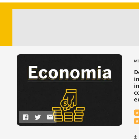
MI
D
i
i
c
e
#
#