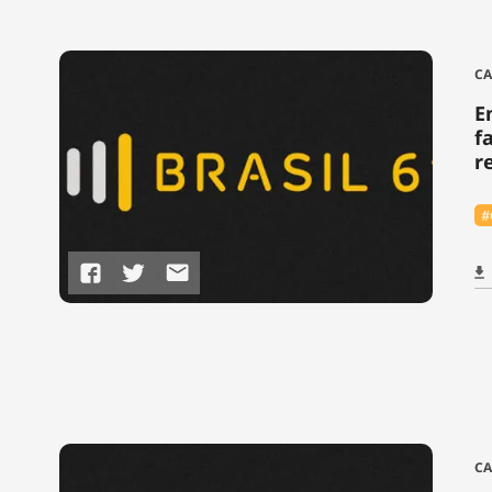
CA
E
f
r
#
CA