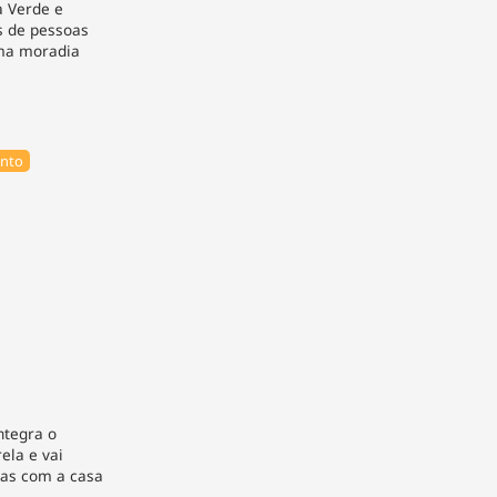
 Verde e
s de pessoas
ma moradia
nto
ntegra o
la e vai
oas com a casa