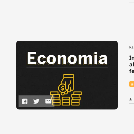
RE
Í
a
f
#