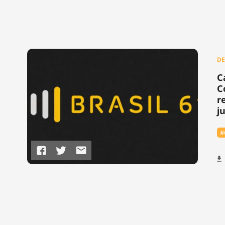
DE
C
C
r
j
#