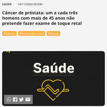
Tecnologia
Infraestrutura
Tempo
SAÚDE
14/11/2024 00:03h
Cinema
Internacional
Câncer de próstata: um a cada três
homens com mais de 45 anos não
pretende fazer exame de toque retal
#Câncer
#Novembro Azul
#Saúde