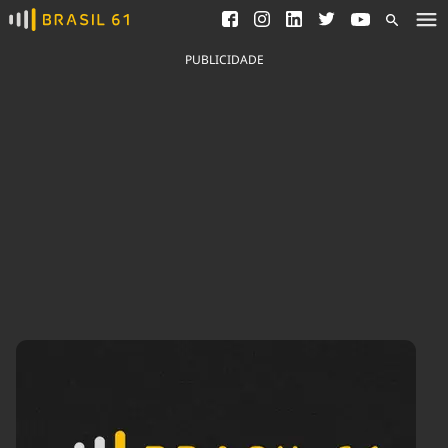
Ver todas as notícias
Saneamento
Podcasts
Indicadores
PUBLICIDADE
Área do comunicador
Bioinsumos
Publicidade Legal
Blog
Brasil Mineral
Fique por dentro do
Congresso Nacional e
Quem somos
nossos líderes.
Expediente
Acesse
Trabalhe no Brasil 61
Contato
Agronegócios
Comportamento
Meio Ambiente
Brasil
Cultura
Podcast
Brasil Mineral
Economia
Política
Ciência &
Educação
Saúde