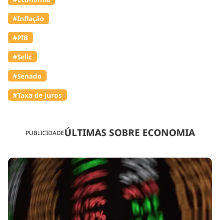
#Inflação
#PIB
#Selic
#Senado
#Taxa de juros
ÚLTIMAS SOBRE ECONOMIA
PUBLICIDADE