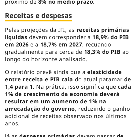
próximo de
8% no médio prazo
.
Receitas e despesas
Pelas projeções da IFI, as
receitas primárias
líquidas
devem corresponder a
18,9% do PIB
em 2026
e a
18,7% em 2027
, recuando
gradualmente para cerca de
18,3%
do PIB
ao
longo do horizonte analisado.
O relatório prevê ainda que a
elasticidade
entre receita e PIB caia
do atual patamar
de
1,4 para 1
. Na prática, isso significa que
cada
1% de crescimento da economia deverá
resultar em um aumento de 1% na
arrecadação do governo
, reduzindo o ganho
adicional de receitas observado nos últimos
anos.
Já as
despesas primárias
devem passar
de