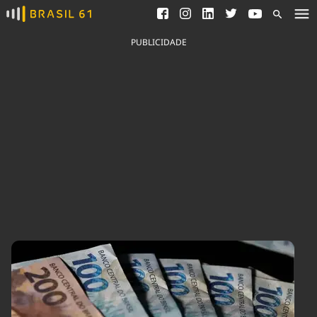
Ver todas as notícias
Saneamento
Podcasts
Indicadores
PUBLICIDADE
Área do comunicador
Bioinsumos
Publicidade Legal
Blog
Brasil Mineral
Fique por dentro do
Congresso Nacional e
Quem somos
nossos líderes.
Expediente
Acesse
Trabalhe no Brasil 61
Contato
Agronegócios
Comportamento
Meio Ambiente
Brasil
Cultura
Podcast
Brasil Mineral
Economia
Política
Ciência &
Educação
Saúde