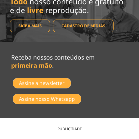
Todo
nosso conteúdo é gratuito
e de
livre
reprodução.
SAIBA MAIS
CADASTRO DE MÍDIAS
Receba nossos conteúdos em
primeira mão
.
Assine a newsletter
Assine nosso Whatsapp
PUBLICIDADE