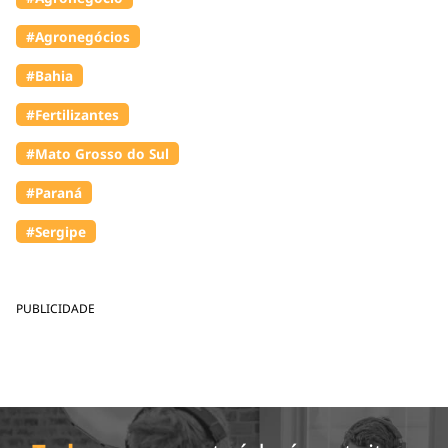
#Agronegócios
#Bahia
#Fertilizantes
#Mato Grosso do Sul
#Paraná
#Sergipe
PUBLICIDADE