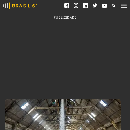
Ver todas as notícias
Saneamento
Podcasts
Indicadores
PUBLICIDADE
Área do comunicador
Bioinsumos
Publicidade Legal
Blog
Brasil Mineral
Fique por dentro do
Congresso Nacional e
Quem somos
nossos líderes.
Expediente
Acesse
Trabalhe no Brasil 61
Contato
Agronegócios
Comportamento
Meio Ambiente
Brasil
Cultura
Podcast
Brasil Mineral
Economia
Política
Ciência &
Educação
Saúde