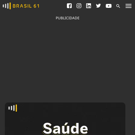
Ver todas as notícias
Saneamento
Podcasts
Indicadores
PUBLICIDADE
Área do comunicador
Bioinsumos
Publicidade Legal
Blog
Brasil Mineral
Fique por dentro do
Congresso Nacional e
Quem somos
nossos líderes.
Expediente
Acesse
Trabalhe no Brasil 61
Contato
Agronegócios
Comportamento
Meio Ambiente
Brasil
Cultura
Podcast
Brasil Mineral
Economia
Política
Ciência &
Educação
Saúde