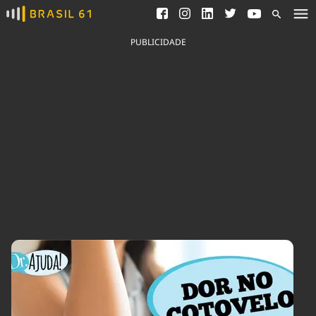
Ver todas as notícias
Saneamento
Podcasts
Indicadores
PUBLICIDADE
Área do comunicador
Bioinsumos
Publicidade Legal
Blog
Brasil Mineral
Fique por dentro do
Congresso Nacional e
Quem somos
nossos líderes.
Expediente
Acesse
Trabalhe no Brasil 61
Contato
Agronegócios
Comportamento
Meio Ambiente
Brasil
Cultura
Podcast
Brasil Mineral
Economia
Política
Ciência &
Educação
Saúde