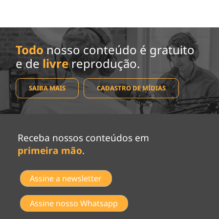
Todo
nosso conteúdo é gratuito
e de
livre
reprodução.
SAIBA MAIS
CADASTRO DE MÍDIAS
Receba nossos conteúdos em
primeira mão
.
Assine a newsletter
Assine nosso Whatsapp