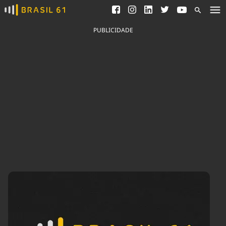
Ver todas as notícias
Saneamento
Podcasts
Indicadores
PUBLICIDADE
Área do comunicador
Bioinsumos
Publicidade Legal
Blog
Brasil Mineral
Fique por dentro do
Congresso Nacional e
Quem somos
nossos líderes.
Expediente
Acesse
Trabalhe no Brasil 61
Contato
Agronegócios
Comportamento
Meio Ambiente
Brasil
Cultura
Podcast
Brasil Mineral
Economia
Política
Ciência &
Educação
Saúde