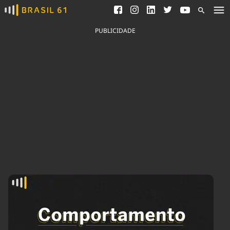
Ver todas as notícias
Saneamento
Podcasts
Indicadores
PUBLICIDADE
Área do comunicador
Bioinsumos
Publicidade Legal
Blog
Brasil Mineral
Fique por dentro do
Congresso Nacional e
Quem somos
nossos líderes.
Expediente
Acesse
Trabalhe no Brasil 61
Contato
Agronegócios
Comportamento
Meio Ambiente
Brasil
Cultura
Podcast
Brasil Mineral
Economia
Política
Ciência &
Educação
Saúde