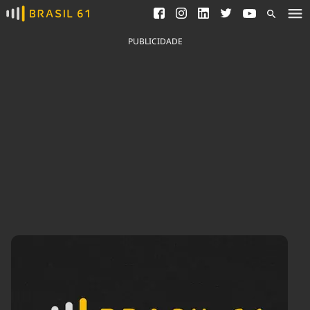
Ver todas as notícias
Saneamento
Podcasts
Indicadores
PUBLICIDADE
Área do comunicador
Bioinsumos
Publicidade Legal
Blog
Brasil Mineral
Fique por dentro do
Congresso Nacional e
Quem somos
nossos líderes.
Expediente
Acesse
Trabalhe no Brasil 61
Contato
Agronegócios
Comportamento
Meio Ambiente
Brasil
Cultura
Podcast
Brasil Mineral
Economia
Política
Ciência &
Educação
Saúde