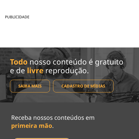
PUBLICIDADE
Todo
nosso conteúdo é gratuito
e de
livre
reprodução.
SAIBA MAIS
CADASTRO DE MÍDIAS
Receba nossos conteúdos em
primeira mão
.