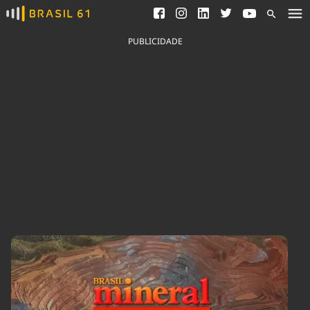
Ver todas as notícias
Saneamento
Podcasts
Indicadores
PUBLICIDADE
Área do comunicador
Bioinsumos
Publicidade Legal
Blog
Brasil Mineral
Fique por dentro do
Congresso Nacional e
Quem somos
nossos líderes.
Expediente
Acesse
Trabalhe no Brasil 61
Contato
Agronegócios
Comportamento
Meio Ambiente
Brasil
Cultura
Podcast
Brasil Mineral
Economia
Política
Ciência &
Educação
Saúde