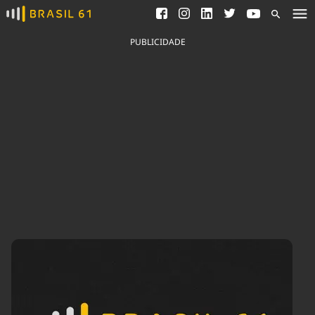
Ver todas as notícias
Saneamento
Podcasts
Indicadores
PUBLICIDADE
Área do comunicador
Bioinsumos
Publicidade Legal
Blog
Brasil Mineral
Fique por dentro do
Congresso Nacional e
Quem somos
nossos líderes.
Expediente
Acesse
Trabalhe no Brasil 61
Contato
Agronegócios
Comportamento
Meio Ambiente
Brasil
Cultura
Podcast
Brasil Mineral
Economia
Política
Ciência &
Educação
Saúde