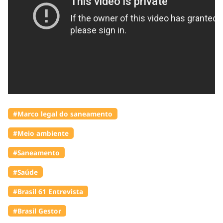
#Marco legal do saneamento
#Meio ambiente
#Saneamento
#Saúde
#Brasil 61 Entrevista
#Brasil Gestor