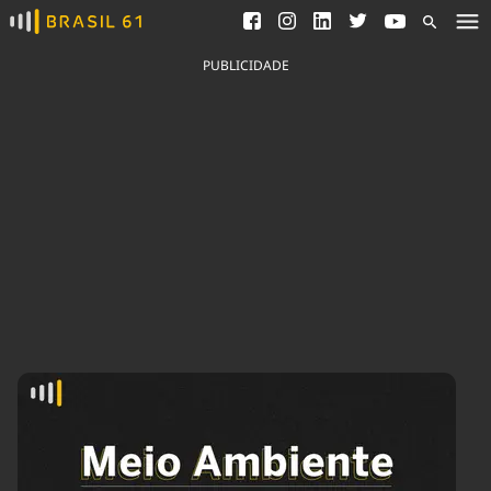
Ver todas as notícias
Saneamento
Podcasts
Indicadores
PUBLICIDADE
Área do comunicador
Bioinsumos
Publicidade Legal
Blog
Brasil Mineral
Fique por dentro do
Congresso Nacional e
Quem somos
nossos líderes.
Expediente
Acesse
Trabalhe no Brasil 61
Contato
Agronegócios
Comportamento
Meio Ambiente
Brasil
Cultura
Podcast
Brasil Mineral
Economia
Política
Ciência &
Educação
Saúde