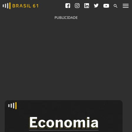
Ver todas as notícias
Saneamento
Podcasts
Indicadores
PUBLICIDADE
Área do comunicador
Bioinsumos
Publicidade Legal
Blog
Brasil Mineral
Fique por dentro do
Congresso Nacional e
Quem somos
nossos líderes.
Expediente
Acesse
Trabalhe no Brasil 61
Contato
Agronegócios
Comportamento
Meio Ambiente
Brasil
Cultura
Podcast
Brasil Mineral
Economia
Política
Ciência &
Educação
Saúde