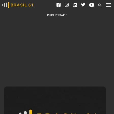
Ver todas as notícias
Saneamento
Podcasts
Indicadores
PUBLICIDADE
Área do comunicador
Bioinsumos
Publicidade Legal
Blog
Brasil Mineral
Fique por dentro do
Congresso Nacional e
Quem somos
nossos líderes.
Expediente
Acesse
Trabalhe no Brasil 61
Contato
Agronegócios
Comportamento
Meio Ambiente
Brasil
Cultura
Podcast
Brasil Mineral
Economia
Política
Ciência &
Educação
Saúde