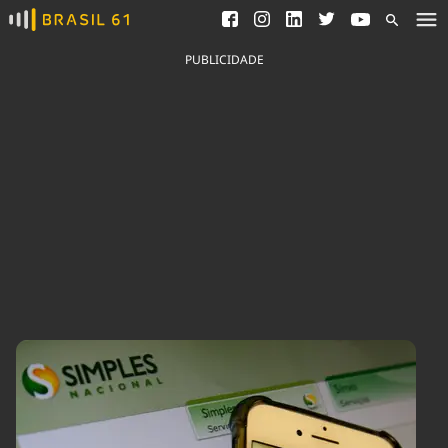
Ver todas as notícias
Saneamento
Podcasts
Indicadores
PUBLICIDADE
Área do comunicador
Bioinsumos
Publicidade Legal
Blog
Brasil Mineral
Fique por dentro do
Congresso Nacional e
Quem somos
nossos líderes.
Expediente
Acesse
Trabalhe no Brasil 61
Contato
Agronegócios
Comportamento
Meio Ambiente
Brasil
Cultura
Podcast
Brasil Mineral
Economia
Política
Ciência &
Educação
Saúde