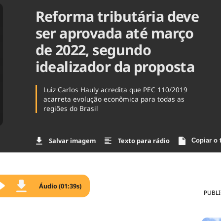
Reforma tributária deve
Agronegóc
Brasil
ser aprovada até março
Brasil Mine
Ciência & 
de 2022, segundo
Cinema
idealizador da proposta
Comporta
Luiz Carlos Hauly acredita que PEC 110/2019
acarreta evolução econômica para todas as
regiões do Brasil
Salvar imagem
Texto para rádio
Copiar o 
Áudio (01:39s)
PUBL