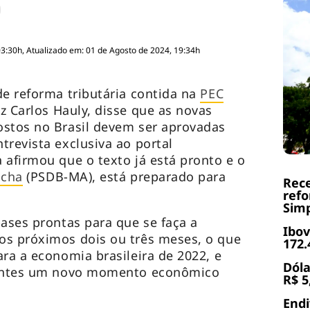
03:30h, Atualizado em: 01 de Agosto de 2024, 19:34h
de reforma tributária contida na
PEC
z Carlos Hauly, disse que as novas
ostos no Brasil devem ser aprovadas
trevista exclusiva ao portal
 afirmou que o texto já está pronto e o
ocha
(PSDB-MA), está preparado para
Rece
refo
Simp
bases prontas para que se faça a
Ibov
os próximos dois ou três meses, o que
172.
ara a economia brasileira de 2022, e
Dóla
guintes um novo momento econômico
R$ 5
End