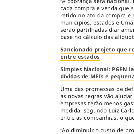
“A cobrança será nacional,
cada compra e venda que se
retido no ato da compra e
municípios, estados e União
serão partilhadas diariame
base no cálculo das alíquo
Sancionado projeto que 
entre estados
Simples Nacional: PGFN l
dívidas de MEIs e pequen
Uma das promessas de defe
as novas regras vão ajuda
empresas terão menos gast
medida, segundo Luiz Carl
entre as companhias, o qu
“Ao diminuir o custo de pr