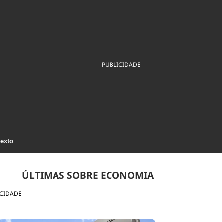
ios
Cultura
Podcast
Economia
Política
ral
Educação
Saúde
Tecnologia
Infraestrutura
Tempo
Internacional
mento
Meio Ambiente
PUBLICIDADE
texto
ÚLTIMAS SOBRE ECONOMIA
ICIDADE