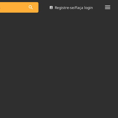
Registre-se/Faça login
s as notícias
Saneamento
s
Indicadores
 comunicador
Bioinsumos
ade Legal
Blog
Brasil Mineral
Quem somos
dentro do
Nacional e
Expediente
res.
Trabalhe no Brasil 61
Contato