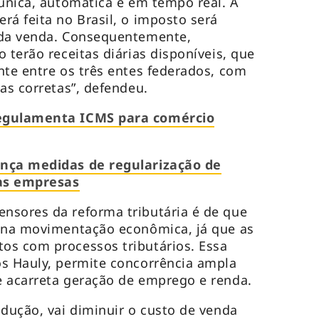
 única, automática e em tempo real. A
rá feita no Brasil, o imposto será
 da venda. Consequentemente,
 terão receitas diárias disponíveis, que
nte entre os três entes federados, com
tas corretas”, defendeu.
regulamenta ICMS para comércio
ança medidas de regularização de
as empresas
nsores da reforma tributária é de que
r na movimentação econômica, já que as
os com processos tributários. Essa
os Hauly, permite concorrência ampla
e acarreta geração de emprego e renda.
odução, vai diminuir o custo de venda