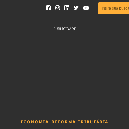
Ver toda
Podcast
PUBLICIDADE
Área do
Publicid
Fique por 
Congresso 
nossos líde
Acesse
ECONOMIA
|
REFORMA TRIBUTÁRIA