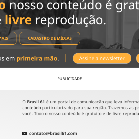
o
nosso conteúdo é grat
e
livre
reprodução.
MAIS
CADASTRO DE MÍDIAS
dos em
primeira mão
.
Assine a newsletter
PUBLICIDADE
O
Brasil 61
é um portal de comunicação que leva informaç
conteúdo particularizado para sua região. Trazemos as pr
você. Todo o nosso conteúdo é gratuito e de livre reprod
contato@brasil61.com