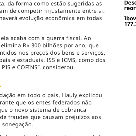
Dese
ta, da forma como estão sugeridas as
reor
am de competir injustamente entre si.
e haverá evolução econômica em todas
Ibov
177.
ela acaba com a guerra fiscal. Ao
 elimina R$ 300 bilhões por ano, que
ontidos nos preços dos bens e serviços,
ais e estaduais, ISS e ICMS, como dos
, PIS e COFINS”, considerou.
e
adação em todo o país, Hauly explicou
arante que os entes federados não
que o novo sistema de cobrança
 de fraudes que causam prejuízos aos
 a sonegação.