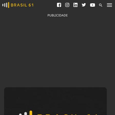
Ver todas as notícias
Saneamento
Podcasts
Indicadores
PUBLICIDADE
Área do comunicador
Bioinsumos
Publicidade Legal
Blog
Brasil Mineral
Fique por dentro do
Congresso Nacional e
Quem somos
nossos líderes.
Expediente
Acesse
Trabalhe no Brasil 61
Contato
Agronegócios
Comportamento
Meio Ambiente
Brasil
Cultura
Podcast
Brasil Mineral
Economia
Política
Ciência &
Educação
Saúde