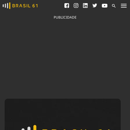
Ver todas as notícias
Saneamento
Podcasts
Indicadores
PUBLICIDADE
Área do comunicador
Bioinsumos
Publicidade Legal
Blog
Brasil Mineral
Fique por dentro do
Congresso Nacional e
Quem somos
nossos líderes.
Expediente
Acesse
Trabalhe no Brasil 61
Contato
Agronegócios
Comportamento
Meio Ambiente
Brasil
Cultura
Podcast
Brasil Mineral
Economia
Política
Ciência &
Educação
Saúde