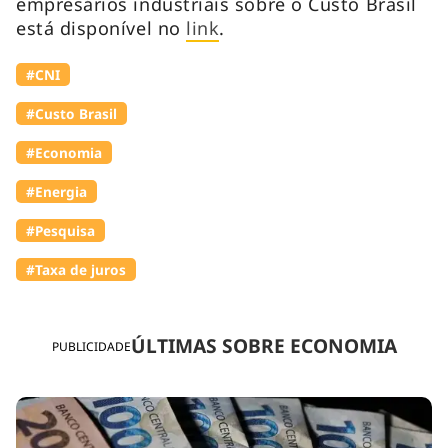
empresários industriais sobre o Custo Brasil
está disponível no
link
.
#CNI
#Custo Brasil
#Economia
#Energia
#Pesquisa
#Taxa de juros
ÚLTIMAS SOBRE ECONOMIA
PUBLICIDADE