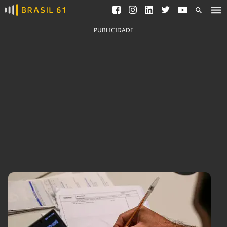
Ver todas as notícias
Saneamento
Podcasts
Indicadores
PUBLICIDADE
Área do comunicador
Bioinsumos
Publicidade Legal
Blog
Brasil Mineral
Fique por dentro do
Congresso Nacional e
Quem somos
nossos líderes.
Expediente
Acesse
Trabalhe no Brasil 61
Contato
Agronegócios
Comportamento
Meio Ambiente
Brasil
Cultura
Podcast
Brasil Mineral
Economia
Política
Ciência &
Educação
Saúde