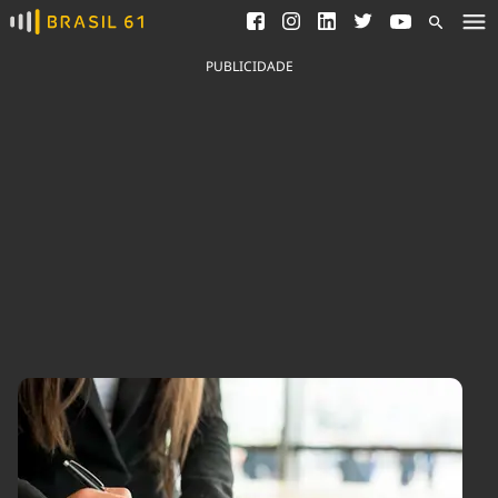
Ver todas as notícias
Saneamento
Podcasts
Indicadores
PUBLICIDADE
Área do comunicador
Bioinsumos
Publicidade Legal
Blog
Brasil Mineral
Fique por dentro do
Congresso Nacional e
Quem somos
nossos líderes.
Expediente
Acesse
Trabalhe no Brasil 61
Contato
Agronegócios
Comportamento
Meio Ambiente
Brasil
Cultura
Podcast
Brasil Mineral
Economia
Política
Ciência &
Educação
Saúde