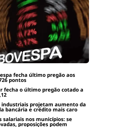
espa fecha último pregão aos
726 pontos
r fecha o último pregão cotado a
,12
 industriais projetam aumento da
da bancária e crédito mais caro
s salariais nos municípios: se
ovadas, proposições podem