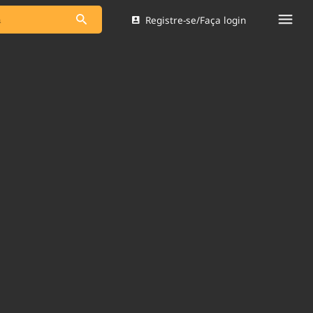
Registre-se/Faça login
s as notícias
Saneamento
s
Indicadores
 comunicador
Bioinsumos
ade Legal
Blog
Brasil Mineral
Quem somos
dentro do
Nacional e
Expediente
res.
Trabalhe no Brasil 61
Contato