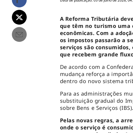
Data de publicação: 05 de Julho de 2026, 04
A Reforma Tributária dev
que têm no turismo uma d
econômicas. Com a adoção
os impostos passarão a se
serviços são consumidos, 
que recebem grande fluxo 
De acordo com a Confeder
mudança reforça a importâ
dentro do novo sistema tri
Para as administrações mun
substituição gradual do Im
sobre Bens e Serviços (IBS)
Pelas novas regras, a arr
onde o serviço é consumid