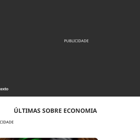
ios
Cultura
Podcast
Economia
Política
ral
Educação
Saúde
Tecnologia
Infraestrutura
Tempo
Internacional
mento
Meio Ambiente
PUBLICIDADE
texto
ÚLTIMAS SOBRE ECONOMIA
ICIDADE