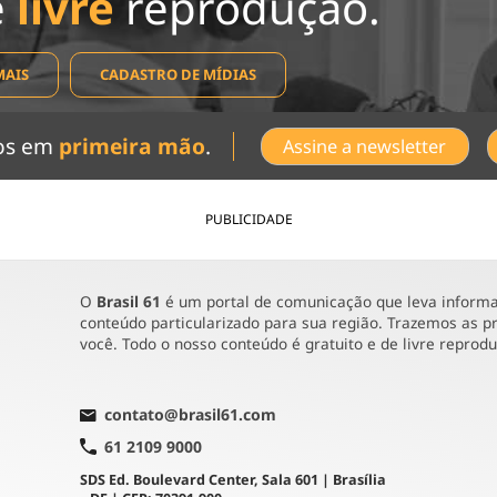
e
livre
reprodução.
MAIS
CADASTRO DE MÍDIAS
dos em
primeira mão
.
Assine a newsletter
PUBLICIDADE
O
Brasil 61
é um portal de comunicação que leva informaç
conteúdo particularizado para sua região. Trazemos as pr
você. Todo o nosso conteúdo é gratuito e de livre reprod
contato@brasil61.com
61 2109 9000
SDS Ed. Boulevard Center, Sala 601 | Brasília