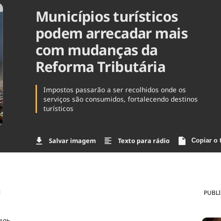
Municípios turísticos
Agronegóc
Brasil
podem arrecadar mais
Brasil Mine
Ciência & 
com mudanças da
Cinema
Reforma Tributária
Comporta
Impostos passarão a ser recolhidos onde os
serviços são consumidos, fortalecendo destinos
turísticos
Salvar imagem
Texto para rádio
Copiar o 
PUBL