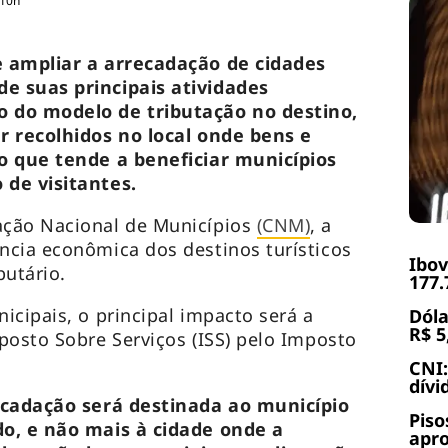
:10h
e ampliar a arrecadação de cidades
e suas principais atividades
 do modelo de tributação no destino,
r recolhidos no local onde bens e
o que tende a beneficiar municípios
de visitantes.
ação Nacional de Municípios
(CNM)
, a
ncia econômica dos destinos turísticos
Ibov
butário.
177.
icipais, o principal impacto será a
Dóla
R$ 5
posto Sobre Serviços (ISS) pelo Imposto
.
CNI:
dívi
ecadação será destinada ao município
Piso
o, e não mais à cidade onde a
apr