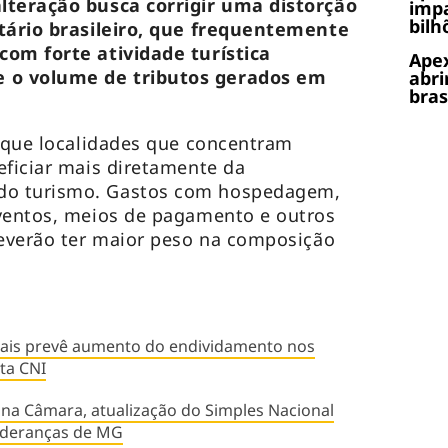
lteração busca corrigir uma distorção
impa
bilh
utário brasileiro, que frequentemente
com forte atividade turística
Apex
 o volume de tributos gerados em
abri
bras
é que localidades que concentram
eficiar mais diretamente da
do turismo. Gastos com hospedagem,
eventos, meios de pagamento e outros
deverão ter maior peso na composição
iais prevê aumento do endividamento nos
ta CNI
 na Câmara, atualização do Simples Nacional
lideranças de MG