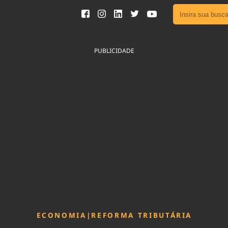
Ver toda
Podcast
PUBLICIDADE
Área do
Publicid
Fique por 
Congresso 
nossos líde
Acesse
ECONOMIA
|
REFORMA TRIBUTÁRIA