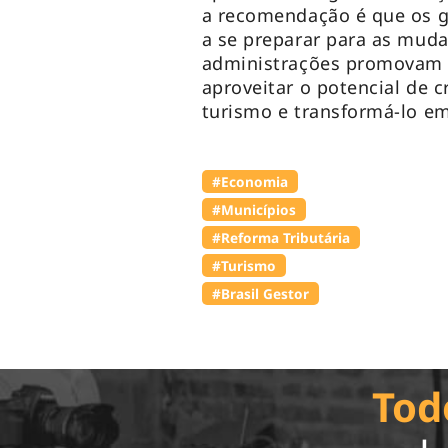
a recomendação é que os 
a se preparar para as mud
administrações promovam o
aproveitar o potencial de c
turismo e transformá-lo em
#Economia
#Municípios
#Reforma Tributária
#Turismo
#Brasil Gestor
Tod