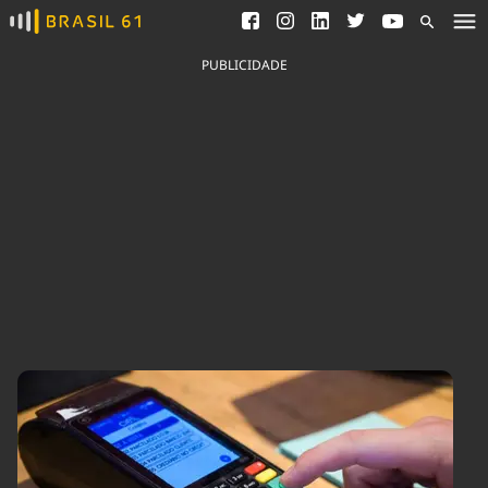
Ver todas as notícias
Saneamento
Podcasts
Indicadores
PUBLICIDADE
Área do comunicador
Bioinsumos
Publicidade Legal
Blog
Brasil Mineral
Fique por dentro do
Congresso Nacional e
Quem somos
nossos líderes.
Expediente
Acesse
Trabalhe no Brasil 61
Contato
Agronegócios
Comportamento
Meio Ambiente
Brasil
Cultura
Podcast
Brasil Mineral
Economia
Política
Ciência &
Educação
Saúde