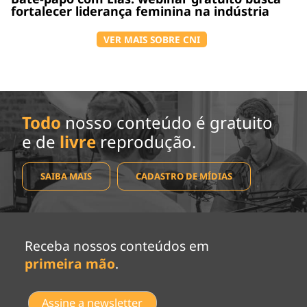
fortalecer liderança feminina na indústria
VER MAIS SOBRE CNI
Todo
nosso conteúdo é gratuito
e de
livre
reprodução.
SAIBA MAIS
CADASTRO DE MÍDIAS
Receba nossos conteúdos em
primeira mão
.
Assine a newsletter