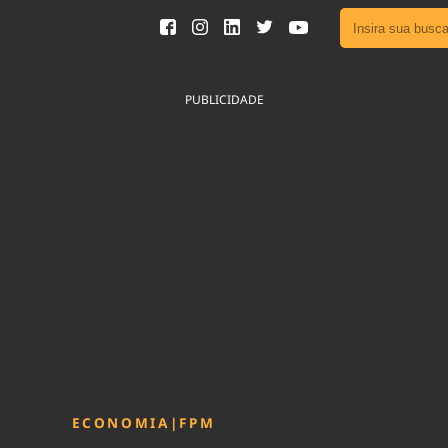
Ver toda
Podcast
PUBLICIDADE
Área do
Publicid
Fique por 
Congresso 
nossos líde
Acesse
ECONOMIA
|
FPM