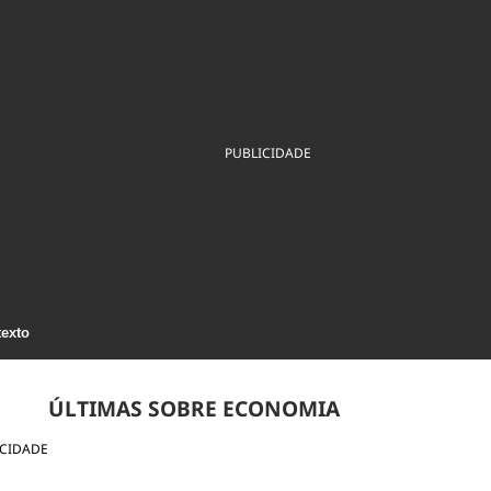
ios
Cultura
Podcast
Economia
Política
ral
Educação
Saúde
Tecnologia
Infraestrutura
Tempo
Internacional
mento
Meio Ambiente
PUBLICIDADE
texto
ÚLTIMAS SOBRE ECONOMIA
ICIDADE