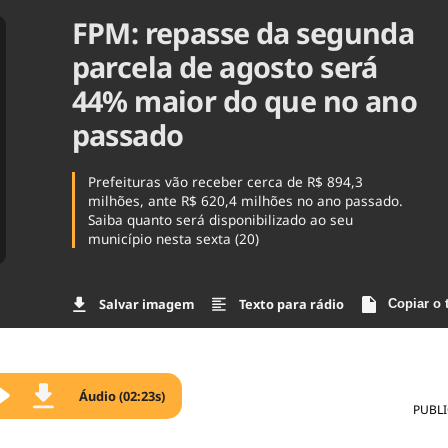
FPM: repasse da segunda
Agronegóc
Brasil
parcela de agosto será
Brasil Mine
Ciência & 
44% maior do que no ano
Cinema
passado
Comporta
Prefeituras vão receber cerca de R$ 894,3
milhões, ante R$ 620,4 milhões no ano passado.
Saiba quanto será disponibilizado ao seu
município nesta sexta (20)
Salvar imagem
Texto para rádio
Copiar o 
Áudio (02:23s)
PUBL