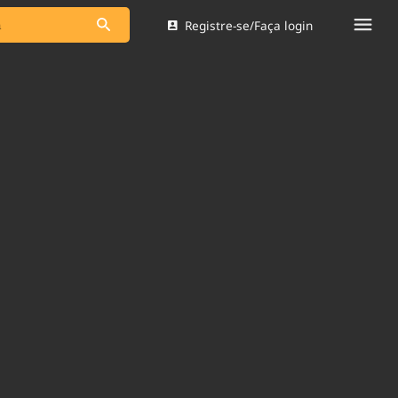
Registre-se/Faça login
s as notícias
Saneamento
s
Indicadores
 comunicador
Bioinsumos
ade Legal
Blog
Brasil Mineral
Quem somos
dentro do
Nacional e
Expediente
res.
Trabalhe no Brasil 61
Contato