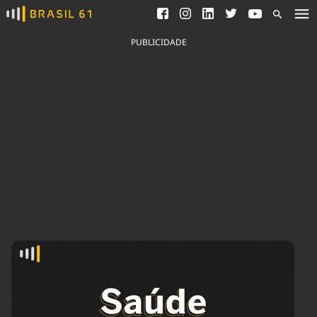
Ver todas as notícias
Saneamento
Podcasts
Indicadores
PUBLICIDADE
Área do comunicador
Bioinsumos
Publicidade Legal
Blog
Brasil Mineral
Fique por dentro do
Congresso Nacional e
Quem somos
nossos líderes.
Expediente
Acesse
Trabalhe no Brasil 61
Contato
Agronegócios
Comportamento
Meio Ambiente
Brasil
Cultura
Podcast
Brasil Mineral
Economia
Política
Ciência &
Educação
Saúde