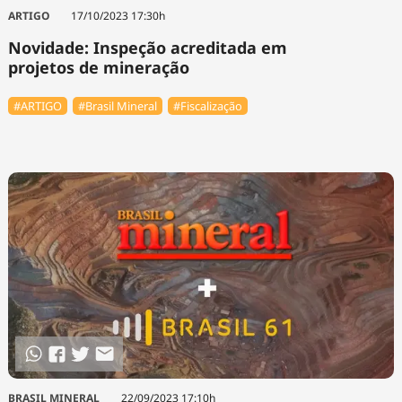
Tecnologia
Infraestrutura
Tempo
ARTIGO
17/10/2023 17:30h
Cinema
Internacional
Novidade: Inspeção acreditada em
projetos de mineração
#ARTIGO
#Brasil Mineral
#Fiscalização
BRASIL MINERAL
22/09/2023 17:10h