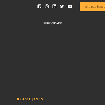
Ver toda
Podcast
PUBLICIDADE
Área do
Publicid
Fique por 
Congresso 
nossos líde
Acesse
BRASIL
|
INSS