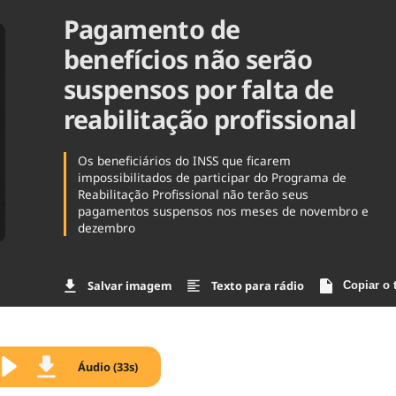
Pagamento de
Agronegóc
Brasil
benefícios não serão
Brasil Mine
Ciência & 
suspensos por falta de
Cinema
reabilitação profissional
Comporta
Os beneficiários do INSS que ficarem
impossibilitados de participar do Programa de
Reabilitação Profissional não terão seus
pagamentos suspensos nos meses de novembro e
dezembro
Salvar imagem
Texto para rádio
Copiar o 
Áudio (33s)