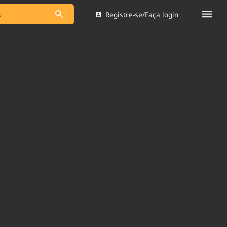
Registre-se/Faça login
s as notícias
Saneamento
s
Indicadores
 comunicador
Bioinsumos
ade Legal
Blog
Brasil Mineral
Quem somos
dentro do
Nacional e
Expediente
res.
Trabalhe no Brasil 61
Contato