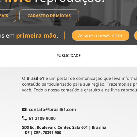
MAIS
CADASTRO DE MÍDIAS
dos em
primeira mão
.
Assine a newsletter
PUBLICIDADE
O
Brasil 61
é um portal de comunicação que leva informaç
conteúdo particularizado para sua região. Trazemos as pr
você. Todo o nosso conteúdo é gratuito e de livre reprod
contato@brasil61.com
61 2109 9000
SDS Ed. Boulevard Center, Sala 601 | Brasília
– DF | CEP: 70391-900