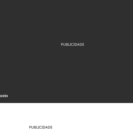
ios
Cultura
Podcast
Economia
Política
ral
Educação
Saúde
Tecnologia
Infraestrutura
Tempo
Internacional
mento
Meio Ambiente
PUBLICIDADE
texto
PUBLICIDADE