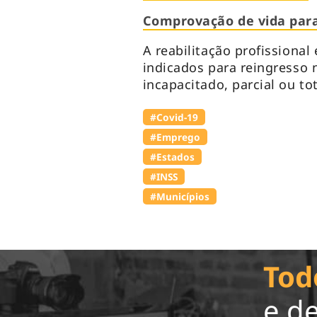
Comprovação de vida par
A reabilitação profissional
indicados para reingresso 
incapacitado, parcial ou to
#Covid-19
#Emprego
#Estados
#INSS
#Municípios
Tod
e d