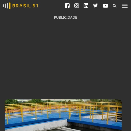
Ver todas as notícias
Saneamento
Podcasts
Indicadores
PUBLICIDADE
Área do comunicador
Bioinsumos
Publicidade Legal
Blog
Brasil Mineral
Fique por dentro do
Congresso Nacional e
Quem somos
nossos líderes.
Expediente
Acesse
Trabalhe no Brasil 61
Contato
Agronegócios
Comportamento
Meio Ambiente
Brasil
Cultura
Podcast
Brasil Mineral
Economia
Política
Ciência &
Educação
Saúde