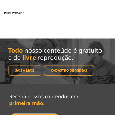
PUBLICIDADE
Todo
nosso conteúdo é gratuito
e de
livre
reprodução.
SAIBA MAIS
CADASTRO DE MÍDIAS
Receba nossos conteúdos em
primeira mão
.