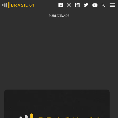
Ver todas as notícias
Saneamento
Podcasts
Indicadores
PUBLICIDADE
Área do comunicador
Bioinsumos
Publicidade Legal
Blog
Brasil Mineral
Fique por dentro do
Congresso Nacional e
Quem somos
nossos líderes.
Expediente
Acesse
Trabalhe no Brasil 61
Contato
Agronegócios
Comportamento
Meio Ambiente
Brasil
Cultura
Podcast
Brasil Mineral
Economia
Política
Ciência &
Educação
Saúde