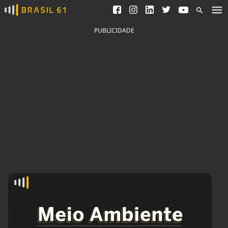
Ver todas as notícias
Saneamento
Podcasts
Indicadores
PUBLICIDADE
Área do comunicador
Bioinsumos
Publicidade Legal
Blog
Brasil Mineral
Fique por dentro do
Congresso Nacional e
Quem somos
nossos líderes.
Expediente
Acesse
Trabalhe no Brasil 61
Contato
Agronegócios
Comportamento
Meio Ambiente
Brasil
Cultura
Podcast
Brasil Mineral
Economia
Política
Ciência &
Educação
Saúde