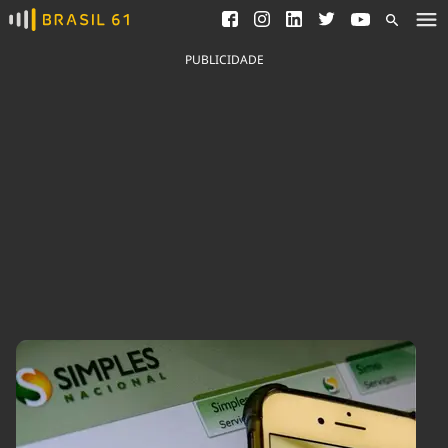
Ver todas as notícias
Saneamento
Podcasts
Indicadores
PUBLICIDADE
Área do comunicador
Bioinsumos
Publicidade Legal
Blog
Brasil Mineral
Fique por dentro do
Congresso Nacional e
Quem somos
nossos líderes.
Expediente
Acesse
Trabalhe no Brasil 61
Contato
Agronegócios
Comportamento
Meio Ambiente
Brasil
Cultura
Podcast
Brasil Mineral
Economia
Política
Ciência &
Educação
Saúde