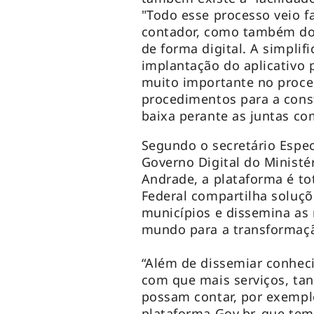
"Todo esse processo veio fac
contador, como também do
de forma digital. A simplif
implantação do aplicativo p
muito importante no proce
procedimentos para a cons
baixa perante as juntas com
Segundo o secretário Espec
Governo Digital do Ministé
Andrade, a plataforma é to
Federal compartilha soluç
municípios e dissemina as
mundo para a transformaçã
“Além de dissemiar conheci
com que mais serviços, ta
possam contar, por exemplo
plataforma Gov.br, que te