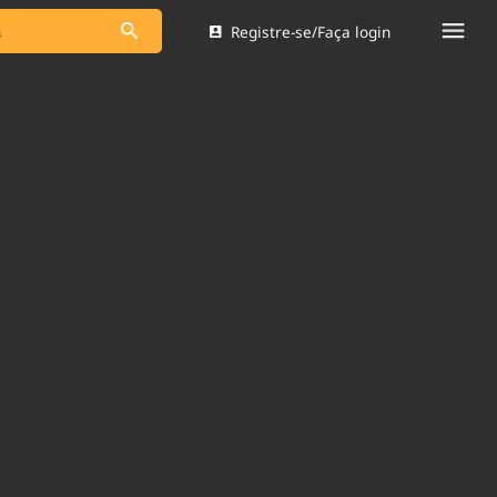
Registre-se/Faça login
s as notícias
Saneamento
s
Indicadores
 comunicador
Bioinsumos
ade Legal
Blog
Brasil Mineral
Quem somos
dentro do
Nacional e
Expediente
res.
Trabalhe no Brasil 61
Contato