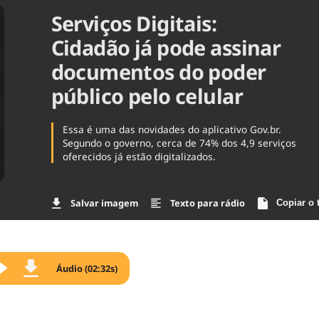
Serviços Digitais:
Agronegóc
Brasil
Cidadão já pode assinar
Brasil Mine
Ciência & 
documentos do poder
Cinema
público pelo celular
Comporta
Essa é uma das novidades do aplicativo Gov.br.
Segundo o governo, cerca de 74% dos 4,9 serviços
oferecidos já estão digitalizados.
Salvar imagem
Texto para rádio
Copiar o 
Áudio (02:32s)