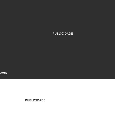
ios
Cultura
Podcast
Economia
Política
ral
Educação
Saúde
Tecnologia
Infraestrutura
Tempo
Internacional
mento
Meio Ambiente
PUBLICIDADE
texto
PUBLICIDADE