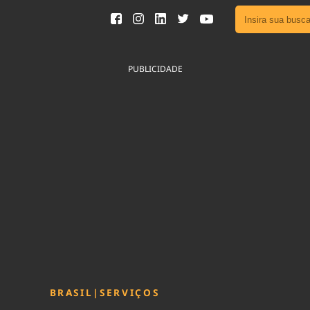
Ver toda
Podcast
PUBLICIDADE
Área do
Publicid
Fique por 
Congresso 
nossos líde
Acesse
BRASIL
|
SERVIÇOS