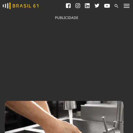
Ver todas as notícias
Saneamento
Podcasts
Indicadores
PUBLICIDADE
Área do comunicador
Bioinsumos
Publicidade Legal
Blog
Brasil Mineral
Fique por dentro do
Congresso Nacional e
Quem somos
nossos líderes.
Expediente
Acesse
Trabalhe no Brasil 61
Contato
Agronegócios
Comportamento
Meio Ambiente
Brasil
Cultura
Podcast
Brasil Mineral
Economia
Política
Ciência &
Educação
Saúde