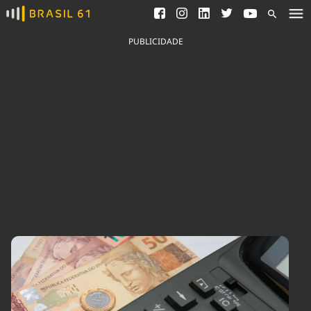
Ver todas as notícias
Saneamento
Podcasts
Indicadores
PUBLICIDADE
Área do comunicador
Bioinsumos
Publicidade Legal
Blog
Brasil Mineral
Fique por dentro do
Congresso Nacional e
Quem somos
nossos líderes.
Expediente
Acesse
Trabalhe no Brasil 61
Contato
Agronegócios
Comportamento
Meio Ambiente
Brasil
Cultura
Podcast
Brasil Mineral
Economia
Política
Ciência &
Educação
Saúde