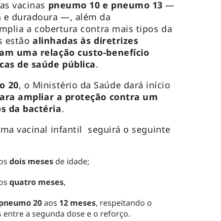
as vacinas
pneumo 10 e pneumo 13
—
 e duradoura —, além da
plia a cobertura contra mais tipos da
s estão
alinhadas às diretrizes
tam uma relação custo-benefício
cas de saúde pública
.
o 20
, o Ministério da Saúde dará início
para ampliar a proteção contra um
s da bactéria
.
ma vacinal infantil seguirá o seguinte
os
dois meses
de idade;
os
quatro meses
,
 pneumo 20
aos
12 meses
, respeitando o
s entre a segunda dose e o reforço.