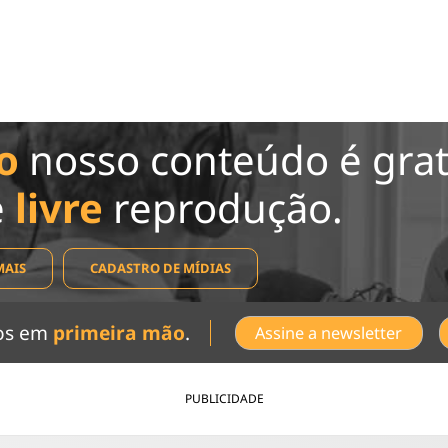
o
nosso conteúdo é grat
e
livre
reprodução.
MAIS
CADASTRO DE MÍDIAS
dos em
primeira mão
.
Assine a newsletter
PUBLICIDADE