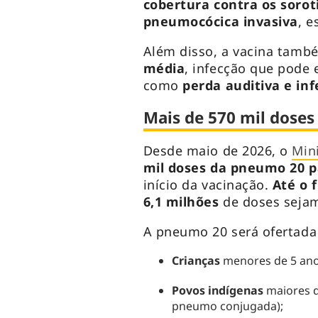
cobertura contra os sorot
pneumocócica invasiva
, 
Além disso, a vacina tamb
média
, infecção que pode 
como
perda auditiva e in
Mais de 570 mil doses 
Desde maio de 2026, o
Min
mil doses da pneumo 20 p
início da vacinação.
Até o 
6,1 milhões
de doses sejam
A pneumo 20 será ofertada
Crianças
menores de 5 ano
Povos indígenas
maiores d
pneumo conjugada);