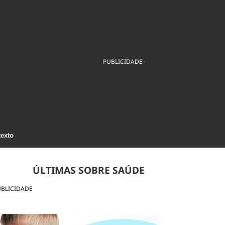
ios
Cultura
Podcast
Economia
Política
ral
Educação
Saúde
Tecnologia
Infraestrutura
Tempo
Internacional
PUBLICIDADE
mento
Meio Ambiente
texto
ÚLTIMAS SOBRE SAÚDE
UBLICIDADE