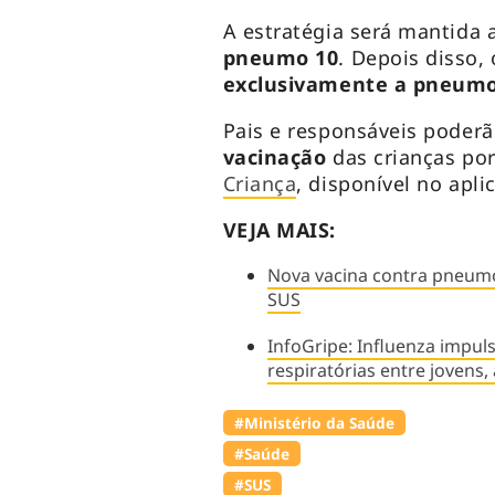
A estratégia será mantida 
pneumo 10
. Depois disso, 
exclusivamente a pneumo
Pais e responsáveis pode
vacinação
das crianças po
Criança
, disponível no apli
VEJA MAIS:
Nova vacina contra pneumo
SUS
InfoGripe: Influenza impul
respiratórias entre jovens,
#Ministério da Saúde
#Saúde
#SUS