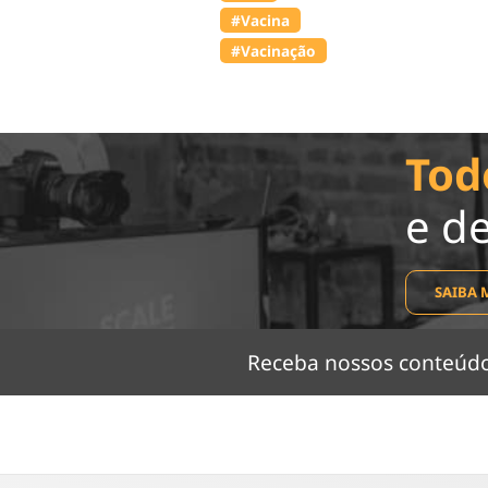
#Vacina
#Vacinação
Tod
e d
SAIBA 
Receba nossos conteú