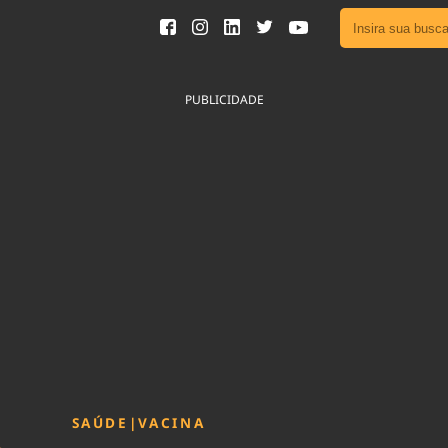
Ver toda
Podcast
PUBLICIDADE
Área do
Publicid
Fique por 
Congresso 
nossos líde
Acesse
SAÚDE
|
VACINA