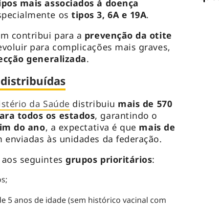
ipos mais associados à doença
especialmente os
tipos 3, 6A e 19A
.
ém contribui para a
prevenção da otite
evoluir para complicações mais graves,
fecção generalizada
.
distribuídas
istério da Saúde
distribuiu
mais de 570
ara todos os estados
, garantindo o
fim do ano
, a expectativa é que
mais de
 enviadas às unidades da federação.
 aos seguintes
grupos prioritários
:
s;
e 5 anos de idade (sem histórico vacinal com