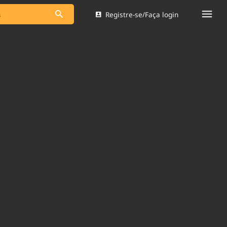
Registre-se/Faça login
s as notícias
Saneamento
s
Indicadores
 comunicador
Bioinsumos
ade Legal
Blog
Brasil Mineral
Quem somos
dentro do
Nacional e
Expediente
res.
Trabalhe no Brasil 61
Contato