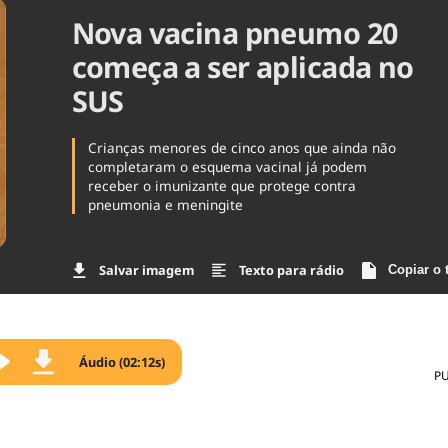
Nova vacina pneumo 20
Agronegóc
Brasil
começa a ser aplicada no
Brasil Mine
Ciência & 
SUS
Cinema
Comporta
Crianças menores de cinco anos que ainda não
completaram o esquema vacinal já podem
receber o imunizante que protege contra
pneumonia e meningite
Salvar imagem
Texto para rádio
Copiar o 
Áudio (02:12s)
P