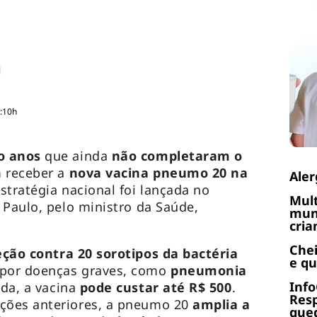
4:10h
o anos
que ainda
não completaram o
 receber a
nova vacina pneumo 20 na
Aler
estratégia nacional foi lançada no
Mult
 Paulo, pelo ministro da Saúde,
muni
cria
Chei
ção contra 20 sorotipos da bactéria
e q
 por doenças graves, como
pneumonia
Info
ada, a vacina
pode custar até R$ 500
.
Res
ções anteriores, a pneumo 20
amplia a
qued