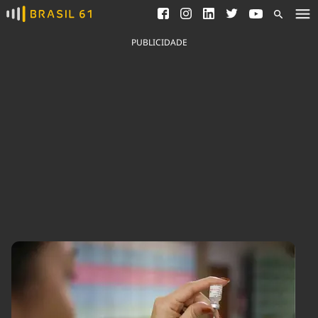
Ver todas as notícias
Saneamento
Podcasts
Indicadores
PUBLICIDADE
Área do comunicador
Bioinsumos
Publicidade Legal
Blog
Brasil Mineral
Fique por dentro do
Congresso Nacional e
Quem somos
nossos líderes.
Expediente
Acesse
Trabalhe no Brasil 61
Contato
Agronegócios
Comportamento
Meio Ambiente
Brasil
Cultura
Podcast
Brasil Mineral
Economia
Política
Ciência &
Educação
Saúde