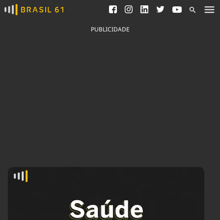
Ver todas as notícias
Saneamento
Podcasts
Indicadores
PUBLICIDADE
Área do comunicador
Bioinsumos
Publicidade Legal
Blog
Brasil Mineral
Fique por dentro do
Congresso Nacional e
Quem somos
nossos líderes.
Expediente
Acesse
Trabalhe no Brasil 61
Contato
Agronegócios
Comportamento
Meio Ambiente
Brasil
Cultura
Podcast
Brasil Mineral
Economia
Política
Ciência &
Educação
Saúde