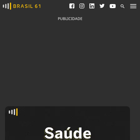
Ver todas as notícias
Saneamento
Podcasts
Indicadores
PUBLICIDADE
Área do comunicador
Bioinsumos
Publicidade Legal
Blog
Brasil Mineral
Fique por dentro do
Congresso Nacional e
Quem somos
nossos líderes.
Expediente
Acesse
Trabalhe no Brasil 61
Contato
Agronegócios
Comportamento
Meio Ambiente
Brasil
Cultura
Podcast
Brasil Mineral
Economia
Política
Ciência &
Educação
Saúde