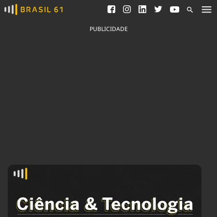
Ver todas as notícias
Saneamento
Podcasts
Indicadores
PUBLICIDADE
Área do comunicador
Bioinsumos
Publicidade Legal
Blog
Brasil Mineral
Fique por dentro do
Congresso Nacional e
Quem somos
nossos líderes.
Expediente
Acesse
Trabalhe no Brasil 61
Contato
Agronegócios
Comportamento
Meio Ambiente
Brasil
Cultura
Podcast
Brasil Mineral
Economia
Política
Ciência &
Educação
Saúde