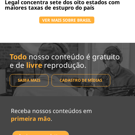
Legal concentra sete dos oito estados com
maiores taxas de estupro do país
VER MAIS SOBRE BRASIL
Todo
nosso conteúdo é gratuito
e de
livre
reprodução.
SAIBA MAIS
CADASTRO DE MÍDIAS
Receba nossos conteúdos em
primeira mão
.