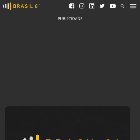
Ver todas as notícias
Saneamento
Podcasts
Indicadores
PUBLICIDADE
Área do comunicador
Bioinsumos
Publicidade Legal
Blog
Brasil Mineral
Fique por dentro do
Congresso Nacional e
Quem somos
nossos líderes.
Expediente
Acesse
Trabalhe no Brasil 61
Contato
Agronegócios
Comportamento
Meio Ambiente
Brasil
Cultura
Podcast
Brasil Mineral
Economia
Política
Ciência &
Educação
Saúde