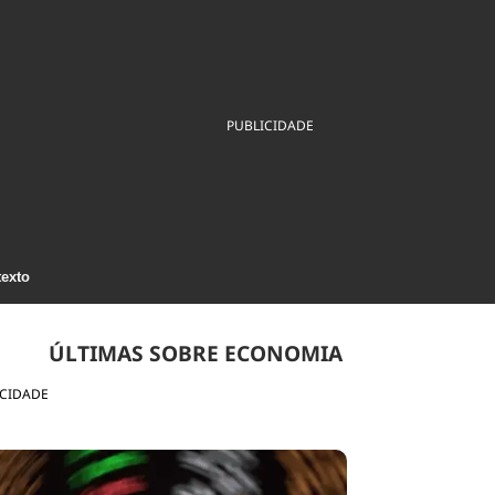
ios
Cultura
Podcast
Economia
Política
ral
Educação
Saúde
Tecnologia
Infraestrutura
Tempo
Internacional
PUBLICIDADE
mento
Meio Ambiente
texto
ÚLTIMAS SOBRE ECONOMIA
ICIDADE