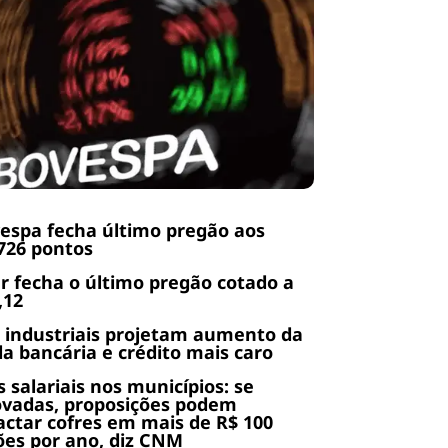
espa fecha último pregão aos
726 pontos
r fecha o último pregão cotado a
,12
 industriais projetam aumento da
da bancária e crédito mais caro
s salariais nos municípios: se
ovadas, proposições podem
ctar cofres em mais de R$ 100
ões por ano, diz CNM