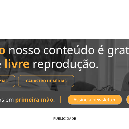
o
nosso conteúdo é grat
e
livre
reprodução.
MAIS
CADASTRO DE MÍDIAS
dos em
primeira mão
.
Assine a newsletter
PUBLICIDADE