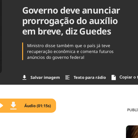
Governo deve anunciar
Agronegóc
Brasil
prorrogação do auxílio
Brasil Mine
Ciência & 
em breve, diz Guedes
Cinema
Comporta
Ministro disse também que o país já teve
recuperação econômica e comenta futuros
anúncios do governo federal
Salvar imagem
Texto para rádio
Copiar o 
Áudio (01:15s)
PUBL