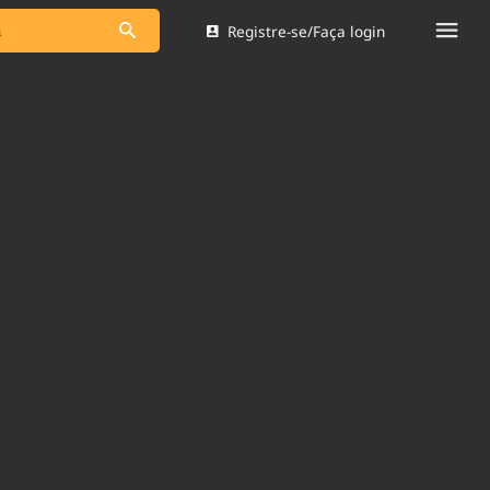
Registre-se/Faça login
s as notícias
Saneamento
s
Indicadores
 comunicador
Bioinsumos
ade Legal
Blog
Brasil Mineral
Quem somos
dentro do
Nacional e
Expediente
res.
Trabalhe no Brasil 61
Contato