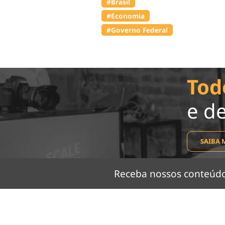
#Brasil
#Economia
#Governo Federal
Tod
e d
SAIBA 
Receba nossos conteú