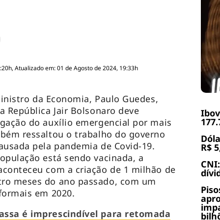
:20h, Atualizado em: 01 de Agosto de 2024, 19:33h
 ministro da Economia, Paulo Guedes,
a República Jair Bolsonaro deve
Ibov
177.
gação do auxílio emergencial por mais
mbém ressaltou o trabalho do governo
Dóla
causada pela pandemia de Covid-19.
R$ 5
opulação está sendo vacinada, a
CNI:
aconteceu com a criação de 1 milhão de
dívi
tro meses do ano passado, com um
Piso
 formais em 2020.
apr
impa
assa é imprescindível para retomada
bilh