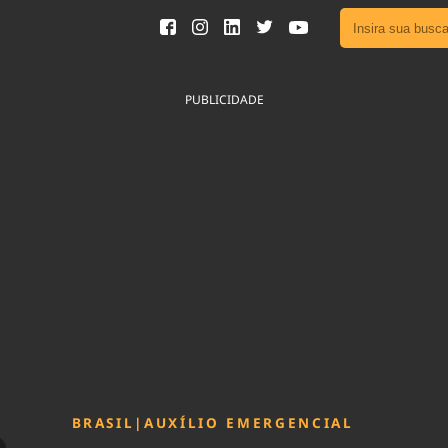
Ver toda
Podcast
PUBLICIDADE
Área do
Publicid
Fique por 
Congresso 
nossos líde
Acesse
BRASIL
|
AUXÍLIO EMERGENCIAL