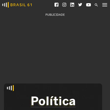
Ver todas as notícias
Saneamento
Podcasts
Indicadores
PUBLICIDADE
Área do comunicador
Bioinsumos
Publicidade Legal
Blog
Brasil Mineral
Fique por dentro do
Congresso Nacional e
Quem somos
nossos líderes.
Expediente
Acesse
Trabalhe no Brasil 61
Contato
Agronegócios
Comportamento
Meio Ambiente
Brasil
Cultura
Podcast
Brasil Mineral
Economia
Política
Ciência &
Educação
Saúde