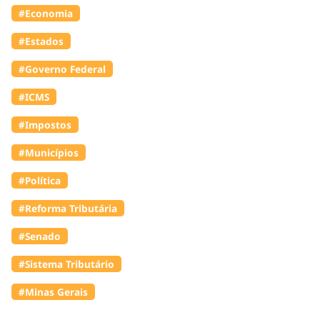
#Economia
#Estados
#Governo Federal
#ICMS
#Impostos
#Municípios
#Política
#Reforma Tributária
#Senado
#Sistema Tributário
#Minas Gerais