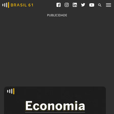
Ver todas as notícias
Saneamento
Podcasts
Indicadores
PUBLICIDADE
Área do comunicador
Bioinsumos
Publicidade Legal
Blog
Brasil Mineral
Fique por dentro do
Congresso Nacional e
Quem somos
nossos líderes.
Expediente
Acesse
Trabalhe no Brasil 61
Contato
Agronegócios
Comportamento
Meio Ambiente
Brasil
Cultura
Podcast
Brasil Mineral
Economia
Política
Ciência &
Educação
Saúde