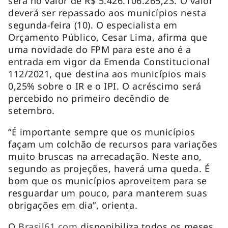
será no valor de R$ 5.426.106.265,23. O valor
deverá ser repassado aos municípios nesta
segunda-feira (10). O especialista em
Orçamento Público, Cesar Lima, afirma que
uma novidade do FPM para este ano é a
entrada em vigor da Emenda Constitucional
112/2021, que destina aos municípios mais
0,25% sobre o IR e o IPI. O acréscimo será
percebido no primeiro decêndio de
setembro.
“É importante sempre que os municípios
façam um colchão de recursos para variações
muito bruscas na arrecadação. Neste ano,
segundo as projeções, haverá uma queda. É
bom que os municípios aproveitem para se
resguardar um pouco, para manterem suas
obrigações em dia”, orienta.
O
Brasil61.com
disponibiliza todos os meses