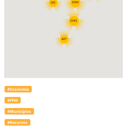
#Economia
#FPM
#Municípios
#Recursos