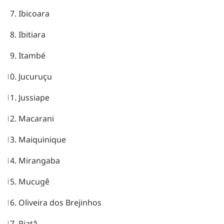
Ibicoara
Ibitiara
Itambé
Jucuruçu
Jussiape
Macarani
Maiquinique
Mirangaba
Mucugê
Oliveira dos Brejinhos
Piatã