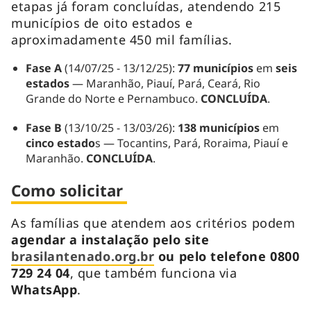
etapas já foram concluídas, atendendo 215
municípios de oito estados e
aproximadamente 450 mil famílias.
Fase A
(14/07/25 - 13/12/25):
77 municípios
em
seis
estados
— Maranhão, Piauí, Pará, Ceará, Rio
Grande do Norte e Pernambuco.
CONCLUÍDA
.
Fase B
(13/10/25 - 13/03/26):
138 municípios
em
cinco estado
s — Tocantins, Pará, Roraima, Piauí e
Maranhão.
CONCLUÍDA
.
Como solicitar
As famílias que atendem aos critérios podem
agendar a instalação pelo site
brasilantenado.org.br
ou pelo telefone 0800
729 24 04
, que também funciona via
WhatsApp
.