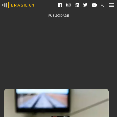
Ver todas as notícias
Saneamento
Podcasts
Indicadores
PUBLICIDADE
Área do comunicador
Bioinsumos
Publicidade Legal
Blog
Brasil Mineral
Fique por dentro do
Congresso Nacional e
Quem somos
nossos líderes.
Expediente
Acesse
Trabalhe no Brasil 61
Contato
Agronegócios
Comportamento
Meio Ambiente
Brasil
Cultura
Podcast
Brasil Mineral
Economia
Política
Ciência &
Educação
Saúde