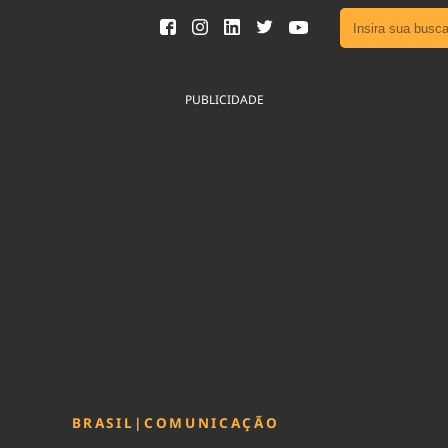
Ver toda
Podcast
PUBLICIDADE
Área do
Publicid
Fique por 
Congresso 
nossos líde
Acesse
BRASIL
|
COMUNICAÇÃO