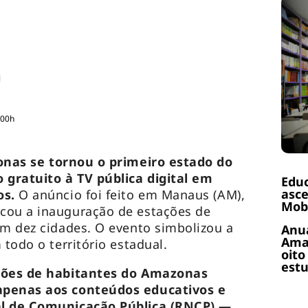
:00h
nas se tornou o primeiro estado do
 gratuito à TV pública digital em
Educ
asce
os.
O anúncio foi feito em Manaus (AM),
Mobi
cou a inauguração de estações de
em dez cidades. O evento simbolizou a
Anuá
Amaz
 todo o território estadual.
oito
estu
lhões de habitantes do Amazonas
apenas aos conteúdos educativos e
al de Comunicação Pública (RNCP) —