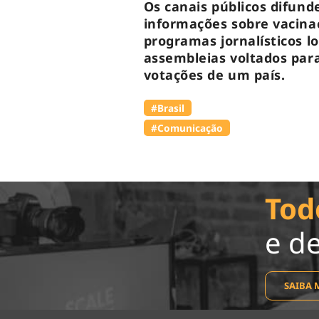
Os canais públicos difun
informações sobre vacin
programas jornalísticos l
assembleias voltados para
votações de um país.
#Brasil
#Comunicação
Tod
e d
SAIBA 