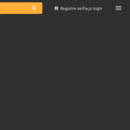
Registre-se/Faça login
s as notícias
Saneamento
s
Indicadores
 comunicador
Bioinsumos
ade Legal
Blog
Brasil Mineral
Quem somos
dentro do
Nacional e
Expediente
res.
Trabalhe no Brasil 61
Contato