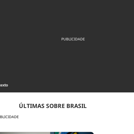
ios
Cultura
Podcast
Economia
Política
ral
Educação
Saúde
Tecnologia
Infraestrutura
Tempo
Internacional
mento
Meio Ambiente
PUBLICIDADE
texto
ÚLTIMAS SOBRE BRASIL
BLICIDADE