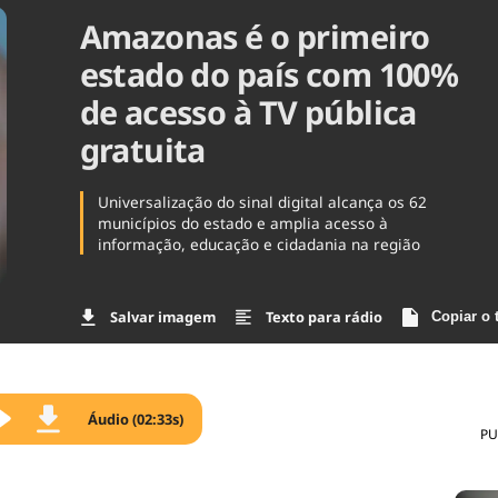
Amazonas é o primeiro
Agronegóc
Brasil
estado do país com 100%
Brasil Mine
Ciência & 
de acesso à TV pública
Cinema
gratuita
Comporta
Universalização do sinal digital alcança os 62
municípios do estado e amplia acesso à
informação, educação e cidadania na região
Salvar imagem
Texto para rádio
Copiar o 
Áudio (02:33s)
PU